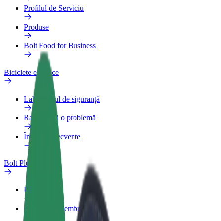
Profilul de Serviciu
Produse
Bolt Food for Business
Biciclete electrice
Laboratorul de siguranță
Raportează o problemă
Întrebări frecvente
Bolt Plus
Beneficii
Cum devii membru