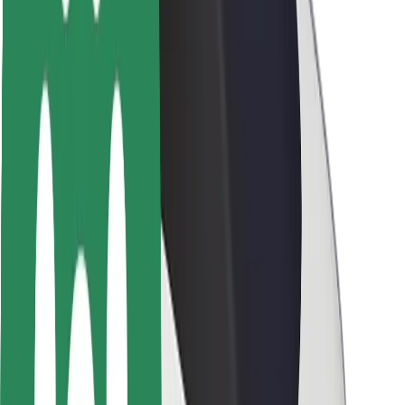
Siguranță pentru pasageri
Siguranță pentru șoferi
Siguranță pe trotinete
Laboratorul de siguranță
Orașe
Locații
Soluții pentru orașe
Aeroporturi
Stații de încărcare Bolt
Serviciul de relații clienți
Pentru pasageri
Pentru șoferi