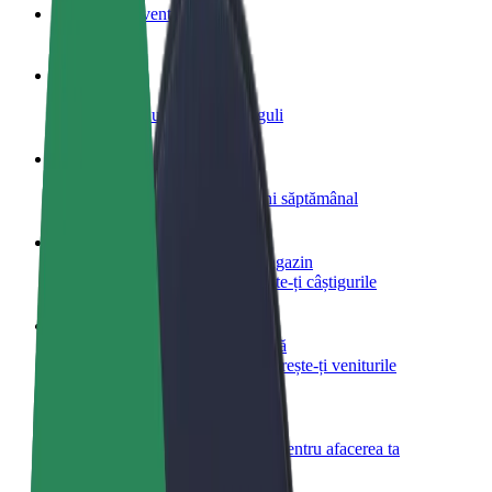
Întrebări frecvente
Devino șofer
Câștigă bani după propriile reguli
Devino curier
Livrează mâncare și câștigă bani săptămânal
Adaugă un restaurant sau un magazin
Obține mai mulți clienți și mărește-ți câștigurile
Înscrie-te ca administrator de flotă
Înregistrează-ți flota la Bolt și mărește-ți veniturile
Bolt for Business
Produse și servicii Bolt adaptate pentru afacerea ta