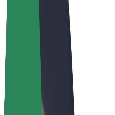
Termeni și Condiții
Confidențialitate
Cookie-uri
© 2026 Bolt Technology OÜ
Produse
Curse
Trotinete
Bolt Market
Bolt Food
Bolt Drive
Bolt for Business