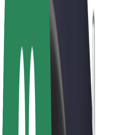
Biciclete electrice
Bolt Plus
Câștigă cu Bolt
Șoferi
Câștiguri șofer partener
Curieri
Câștiguri curier
Comercianți Bolt Food
Flote
Francize
Companie
Cariere