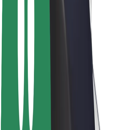
Despre Bolt
Sustenabilitatea la Bolt
Proiectul Zero
Blog
Centrul de presă
Manual de brand
Misiune
Relații cu investitorii
Conducere
Brand
Presă
Fondul Urban
Siguranță