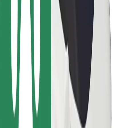
Pentru curieri
Bolt Food
Pentru proprietarii de flotă
Pentru restaurante
Bolt For Business
Altele
Furnizori
Termeni și Condiții
Cookie-uri
Securitate
Obține o cursă în câteva minute!
Descarcă aplicația Bolt