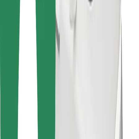
Găsește mâncarea preferată!
Descarcă aplicația Bolt Food