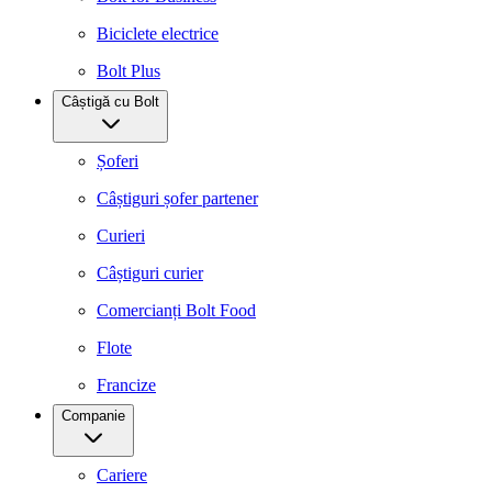
Biciclete electrice
Bolt Plus
Câștigă cu Bolt
Șoferi
Câștiguri șofer partener
Curieri
Câștiguri curier
Comercianți Bolt Food
Flote
Francize
Companie
Cariere