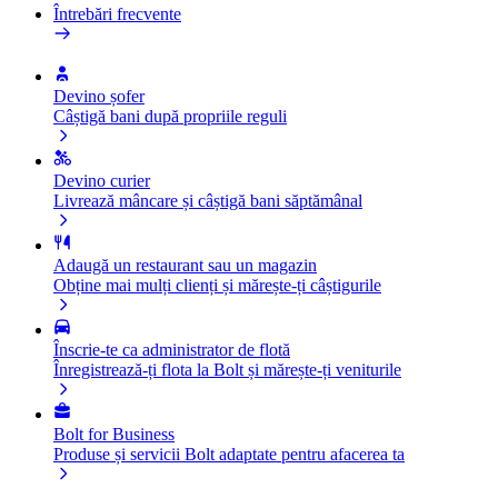
Întrebări frecvente
Devino șofer
Câștigă bani după propriile reguli
Devino curier
Livrează mâncare și câștigă bani săptămânal
Adaugă un restaurant sau un magazin
Obține mai mulți clienți și mărește-ți câștigurile
Înscrie-te ca administrator de flotă
Înregistrează-ți flota la Bolt și mărește-ți veniturile
Bolt for Business
Produse și servicii Bolt adaptate pentru afacerea ta