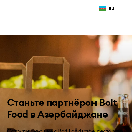
RU
Станьте партнёром Bolt
Food в Азербайджане
Сотрудничающие с Bolt Food кафе, рестораны