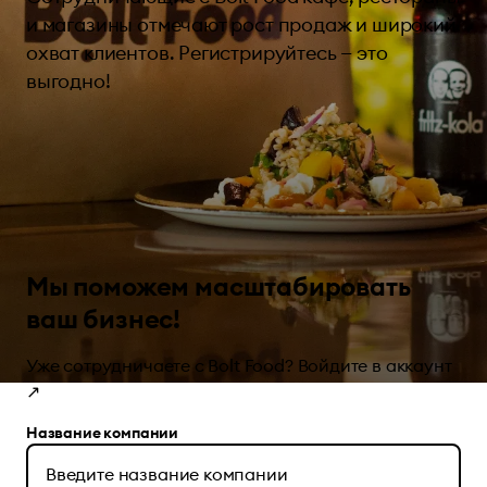
и магазины отмечают рост продаж и широкий
охват клиентов. Регистрируйтесь — это
выгодно!
Мы поможем масштабировать
ваш бизнес!
Уже сотрудничаете с Bolt Food?
Войдите в аккаунт
↗
Название компании