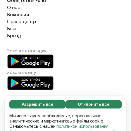
Фонд Urban Fund
О нас
Вакансии
Пресс-центр
Блог
Бренд
Заказать поездку
Заказать еду
Разрешить все
Отклонить все
Обязательные (65)
Эти файлы необходимы для того, чтобы вы
Мы используем необходимые, персональные,
Узнать больше
© 2026 Bolt Technology OÜ
могли перемещаться по сайту и
аналитические и маркетинговые файлы cookie.
Ознакомьтесь с нашей
политикой использования
использовать его основные функции,