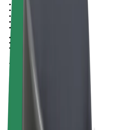
Пользовательское соглашение
Конфиденциальность
Файлы cookies
© 2026 Bolt Technology OÜ
Сервисы
Поездки
Электросамокаты
Bolt Market
Bolt Food
Bolt Drive
Bolt for Business