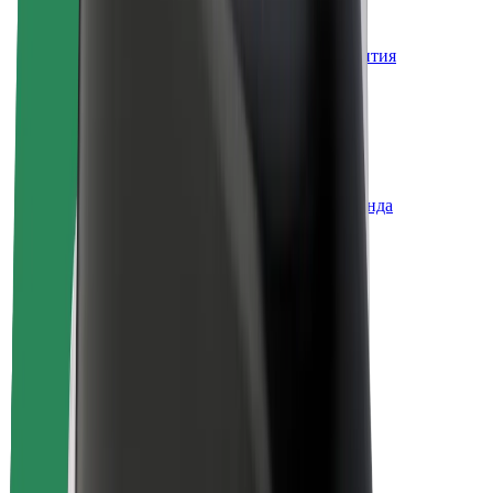
О компании Bolt
Наша концепция устойчивого развития
Инициатива Project Zero
Блог
Пресс-центр
Руководство по использованию бренда
Миссия
Для инвесторов
Руководство
Бренд
Медиа
Фонд Urban Fund
Безопасность