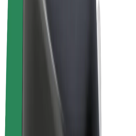
Электровелосипеды
Bolt Plus
Зарабатывайте с Bolt
Водители
Заработок водителя
Курьеры
Заработок курьера
Торговые партнёры Bolt Food
Автопарки
Франшизы
Компания
Вакансии