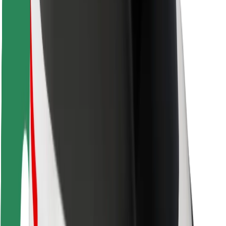
Для курьеров
Bolt Food
Для владельцев автопарков
Для ресторанов
Bolt for Business
Прочее
Поставщики
Пользовательское соглашение
Файлы cookies
Безопасность
Подача за считаные минуты!
Скачать приложение Bolt