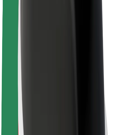
Безопасность пассажиров
Безопасность водителей
Безопасность самокатов
Лаборатория безопасности
Города
Регионы
Решения для городской среды
Аэропорты
Зарядные док-станции Bolt
Поддержка
Для клиентов
Для водителей