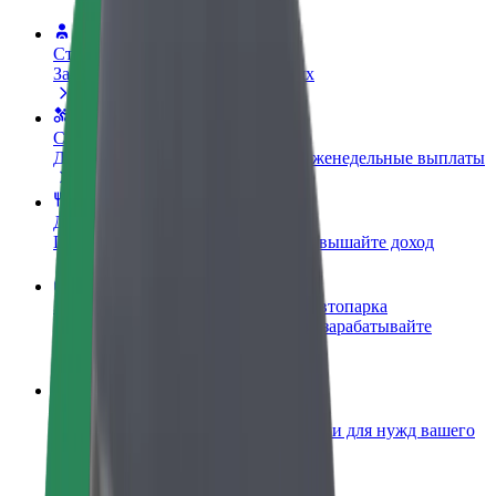
Стать водителем
Зарабатывайте на ваших условиях
Стать курьером
Доставляйте заказы и получайте еженедельные выплаты
Добавить ресторан или магазин
Привлекайте новых клиентов и повышайте доход
Зарегистрироваться как владелец автопарка
Подключите ваш автопарк к Bolt и зарабатывайте
больше
Bolt for Business
Сервисы Bolt в идеальной пропорции для нужд вашего
бизнеса