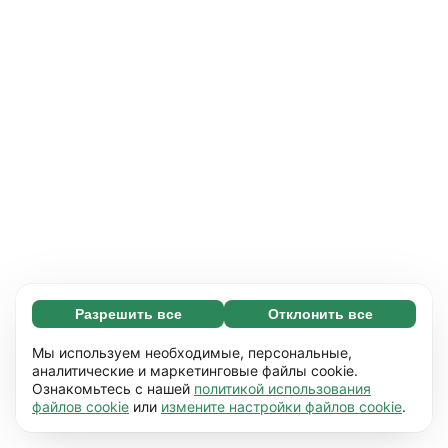
Разрешить все
Отклонить все
Обязательные (65)
Эти файлы необходимы для того, чтобы вы
Узнать больше
Мы используем необходимые, персональные,
могли перемещаться по сайту и
аналитические и маркетинговые файлы cookie.
Ознакомьтесь с нашей
политикой использования
использовать его основные функции,
Предпочтения (17)
файлов cookie
или
измените настройки файлов cookie
.
например, переход между страницами. Без
Благодаря работе файлов этого типа наш
Узнать больше
них сайт не будет правильно
сайт запоминает данные о том, как вы его