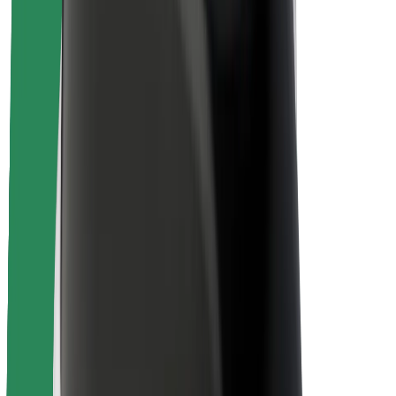
Безопасность пассажиров
Безопасность водителей
Безопасность самокатов
Лаборатория безопасности
Города
Регионы
Решения для городской среды
Аэропорты
Зарядные док-станции Bolt
Поддержка
Для клиентов
Для водителей