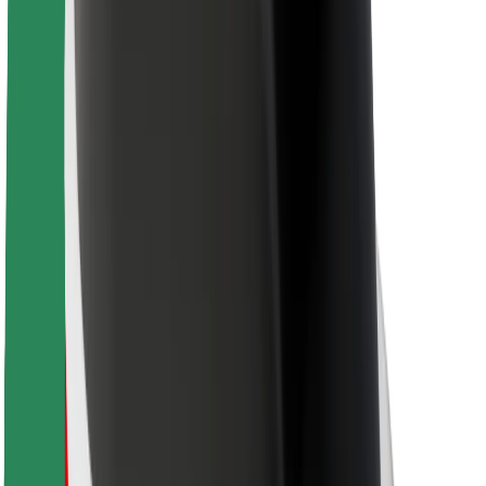
Для курьеров
Bolt Food
Для владельцев автопарков
Для ресторанов
Bolt for Business
Прочее
Поставщики
Пользовательское соглашение
Файлы cookies
Безопасность
Подача за считаные минуты!
Скачать приложение Bolt