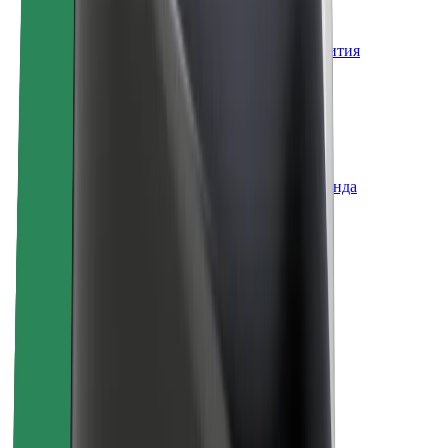
О компании Bolt
Наша концепция устойчивого развития
Инициатива Project Zero
Блог
Пресс-центр
Руководство по использованию бренда
Миссия
Для инвесторов
Руководство
Бренд
Медиа
Фонд Urban Fund
Безопасность