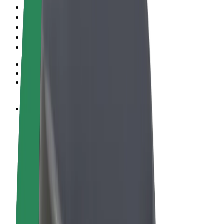
Пользовательское соглашение
Конфиденциальность
Файлы cookies
© 2026 Bolt Technology OÜ
Сервисы
Поездки
Электросамокаты
Bolt Market
Bolt Food
Bolt Drive
Bolt for Business