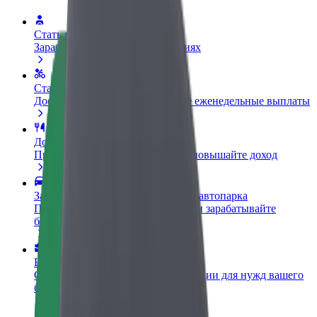
Стать водителем
Зарабатывайте на ваших условиях
Стать курьером
Доставляйте заказы и получайте еженедельные выплаты
Добавить ресторан или магазин
Привлекайте новых клиентов и повышайте доход
Зарегистрироваться как владелец автопарка
Подключите ваш автопарк к Bolt и зарабатывайте
больше
Bolt for Business
Сервисы Bolt в идеальной пропорции для нужд вашего
бизнеса