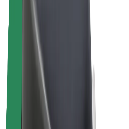
Электровелосипеды
Bolt Plus
Зарабатывайте с Bolt
Водители
Заработок водителя
Курьеры
Заработок курьера
Торговые партнёры Bolt Food
Автопарки
Франшизы
Компания
Вакансии