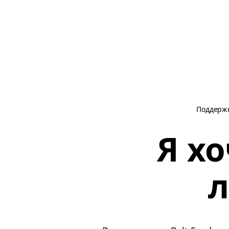
Поддерж
Я х
л