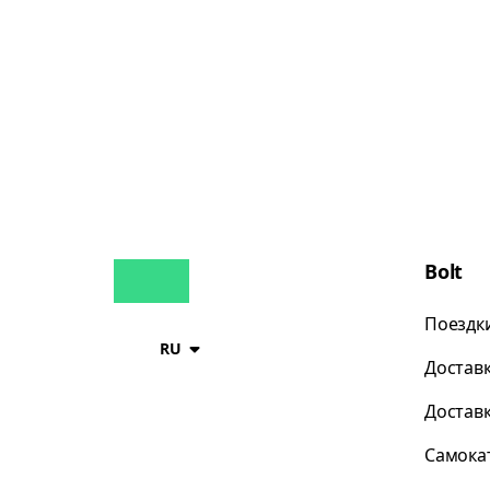
Bolt
Поездк
RU
Достав
Достав
Самока