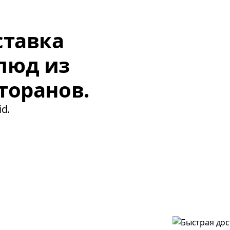
ставка
люд из
торанов.
d.