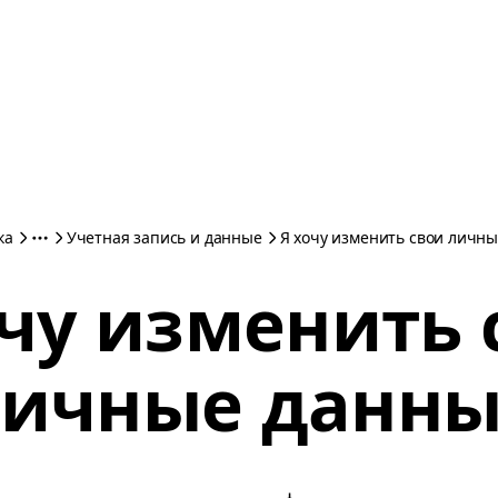
ка
Учетная запись и данные
Я хочу изменить свои личн
очу изменить 
ичные данн