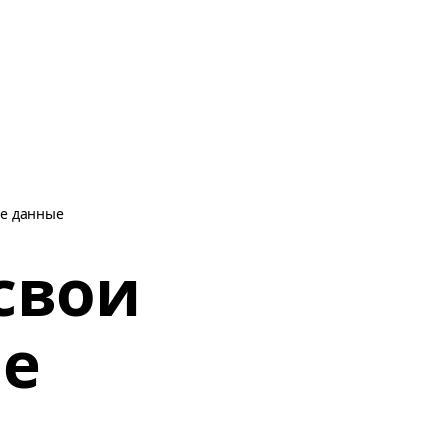
ые данные
свои
ые