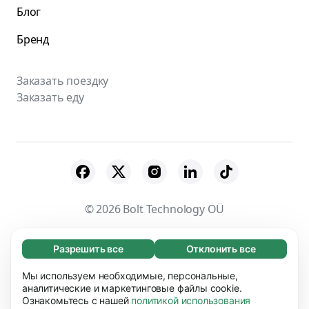
Блог
Бренд
Заказать поездку
Заказать еду
© 2026 Bolt Technology OÜ
Поставщики
Пользовательское соглашение
Разрешить все
Отклонить все
Обязательные (65)
Конфиденциальность
Файлы cookies
Эти файлы необходимы для того, чтобы вы
Мы используем необходимые, персональные,
Узнать больше
могли перемещаться по сайту и использовать
аналитические и маркетинговые файлы cookie.
Безопасность
Ознакомьтесь с нашей
политикой использования
его основные функции, например, переход