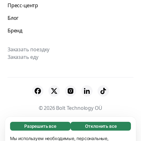
Пресс-центр
Блог
Бренд
Заказать поездку
Заказать еду
© 2026 Bolt Technology OÜ
Поставщики
Пользовательское соглашение
Разрешить все
Отклонить все
Обязательные (65)
Конфиденциальность
Файлы cookies
Эти файлы необходимы для того, чтобы вы
Мы используем необходимые, персональные,
Узнать больше