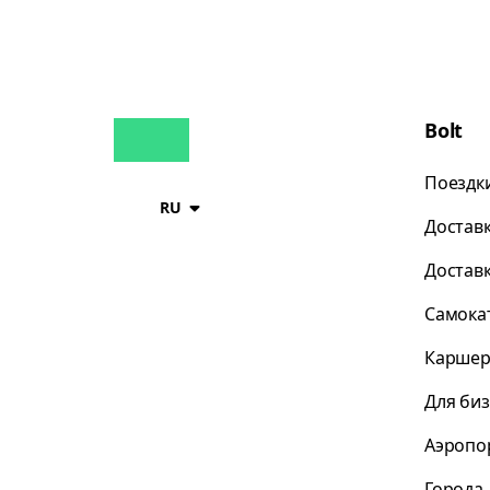
Bolt
Поездк
RU
Достав
Достав
Самока
Каршер
Для би
Аэропо
Города