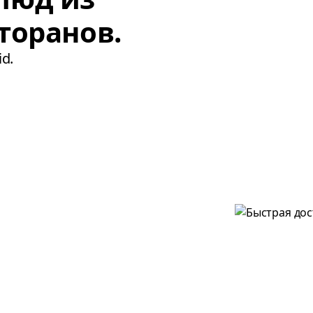
торанов.
d.