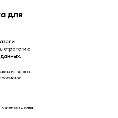
а для
затели
ь стратегию
 данных.
заказ из вашего
 просмотра
 клиенты готовы