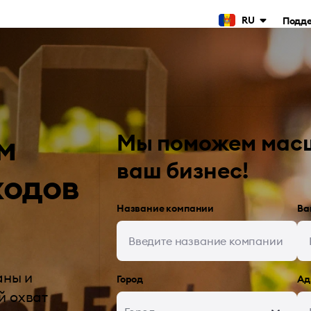
RU
Подд
м
Мы поможем мас
ваш бизнес!
ходов
Название компании
Ва
аны и
Город
Ад
й охват