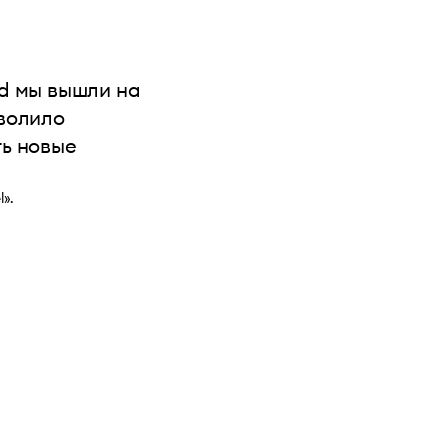
od мы вышли на
зволило
ть новые
».