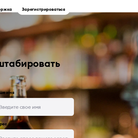
ержка
Зарегистрироваться
штабировать
ше имя
рес