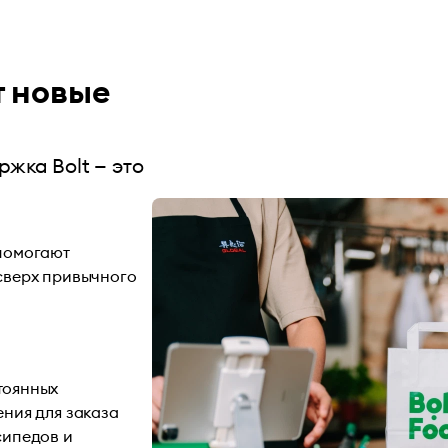
т новые
жка Bolt — это
 помогают
 сверх привычного
тоянных
ения для заказа
сипедов и