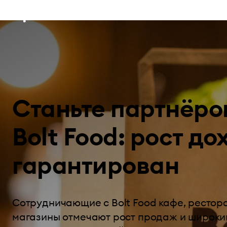
Станьте партнёро
Bolt Food: рост до
гарантирован
Сотрудничающие с Bolt Food кафе, рестор
магазины отмечают рост продаж и широки