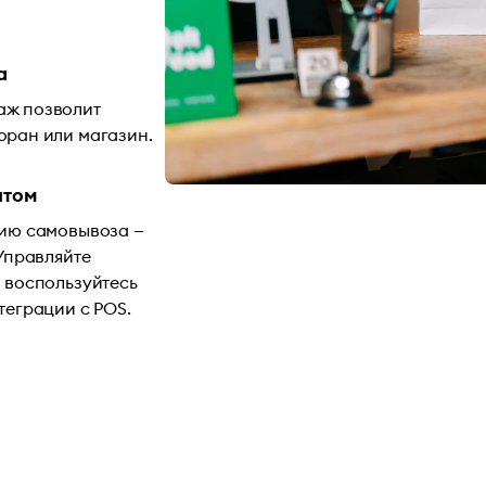
а
аж позволит
оран или магазин.
нтом
цию самовывоза —
 Управляйте
 воспользуйтесь
теграции с POS.