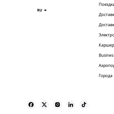
Поездк
RU
Достав
Достав
Электр
Каршер
Busines
Аэропо
Города