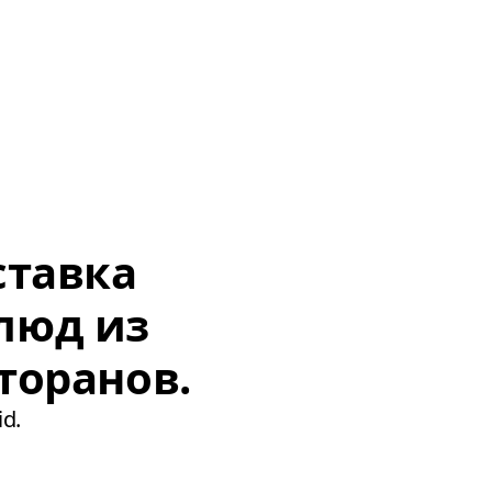
ставка
люд из
торанов.
d.