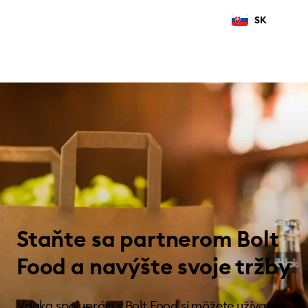
SK
Staňte sa partnerom Bolt
Food a navýšte svoje tržby
Vďaka spolupráci s Bolt Food si môžete užívať