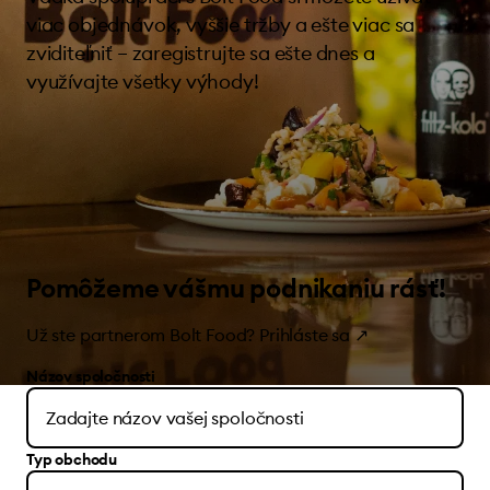
viac objednávok, vyššie tržby a ešte viac sa
zviditeľniť – zaregistrujte sa ešte dnes a
využívajte všetky výhody!
Pomôžeme vášmu podnikaniu rásť!
Už ste partnerom Bolt Food?
Prihláste sa
↗
Názov spoločnosti
Typ obchodu