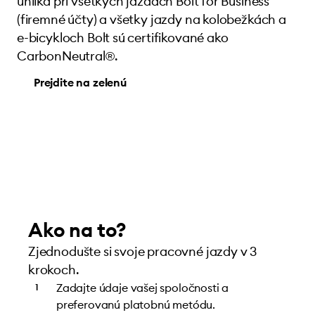
uhlíka pri všetkých jazdách Bolt for Business
(firemné účty) a všetky jazdy na kolobežkách a
e-bicykloch Bolt sú certifikované ako
CarbonNeutral®.
Prejdite na zelenú
Ako na to?
Zjednodušte si svoje pracovné jazdy v 3
krokoch.
Zadajte údaje vašej spoločnosti a
preferovanú platobnú metódu.