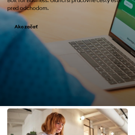
Bolt for Business. Uľahči si pracovné cesty ešte
pred odchodom.
Ako začať