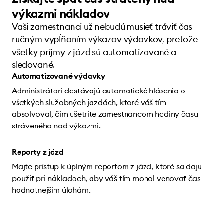
výkazmi nákladov
Vaši zamestnanci už nebudú musieť tráviť čas
ručným vypĺňaním výkazov výdavkov, pretože
všetky príjmy z jázd sú automatizované a
sledované.
Automatizované výdavky
Administrátori dostávajú automatické hlásenia o
všetkých služobných jazdách, ktoré váš tím
absolvoval, čím ušetríte zamestnancom hodiny času
stráveného nad výkazmi.
Reporty z jázd
Majte prístup k úplným reportom z jázd, ktoré sa dajú
použiť pri nákladoch, aby váš tím mohol venovať čas
hodnotnejším úlohám.