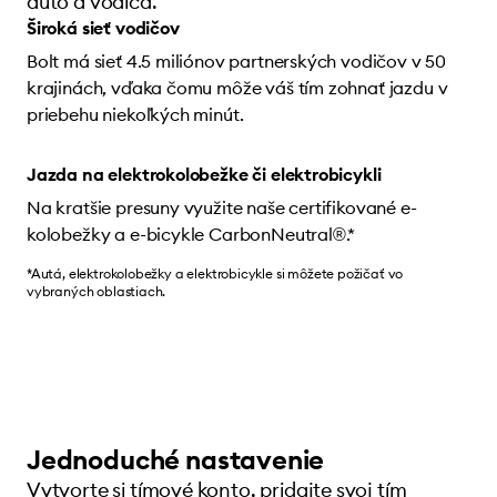
auto a vodiča.
Široká sieť vodičov
Bolt má sieť 4.5 miliónov partnerských vodičov v 50
krajinách, vďaka čomu môže váš tím zohnať jazdu v
priebehu niekoľkých minút.
Jazda na elektrokolobežke či elektrobicykli
Na kratšie presuny využite naše certifikované e-
kolobežky a e-bicykle CarbonNeutral®.*
*Autá, elektrokolobežky a elektrobicykle si môžete požičať vo
vybraných oblastiach.
Jednoduché nastavenie
Vytvorte si tímové konto, pridajte svoj tím