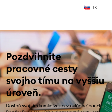
SK
Pozdvihnite
pracovné cesty
svojho tímu na vyššiu
úroveň.
Dostaň svoj tím kamkoľvek cez ovládací panel