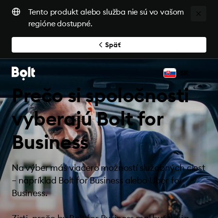
Tento produkt alebo služba nie sú vo vašom
regióne dostupné.
Späť
SK
Prečo si spoločnosti
vyberajú Bolt for
Business
Na výber máš viacero možností služobných ciest
– napríklad Bolt for Business alebo Uber for
Business.