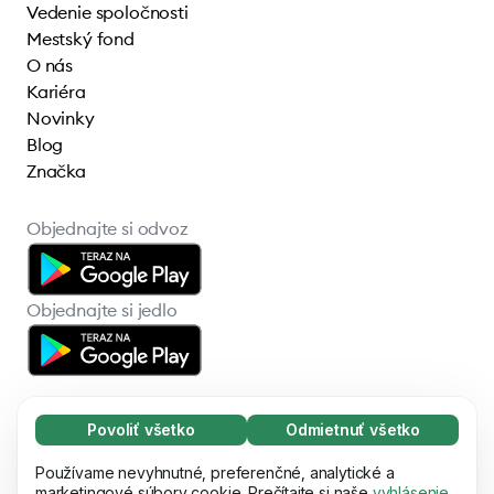
Vedenie spoločnosti
Mestský fond
O nás
Kariéra
Novinky
Blog
Značka
Objednajte si odvoz
Objednajte si jedlo
Povoliť všetko
Odmietnuť všetko
Nevyhnutné (65)
Nevyhnutné súbory cookie pomáhajú používať
Používame nevyhnutné, preferenčné, analytické a
Zistiť viac
© 2026 Bolt Technology OÜ
naše webové stránky vďaka základným
marketingové súbory cookie. Prečítajte si naše
vyhlásenie