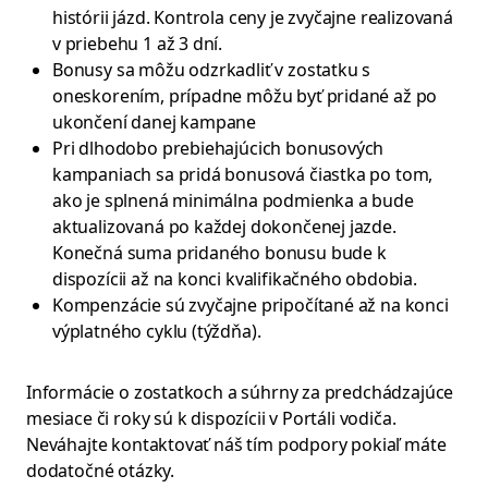
histórii jázd. Kontrola ceny je zvyčajne realizovaná
v priebehu 1 až 3 dní.
Bonusy sa môžu odzrkadliť v zostatku s
oneskorením, prípadne môžu byť pridané až po
ukončení danej kampane
Pri dlhodobo prebiehajúcich bonusových
kampaniach sa pridá bonusová čiastka po tom,
ako je splnená minimálna podmienka a bude
aktualizovaná po každej dokončenej jazde.
Konečná suma pridaného bonusu bude k
dispozícii až na konci kvalifikačného obdobia.
Kompenzácie sú zvyčajne pripočítané až na konci
výplatného cyklu (týždňa).
Informácie o zostatkoch a súhrny za predchádzajúce
mesiace či roky sú k dispozícii v Portáli vodiča.
Neváhajte kontaktovať náš tím podpory pokiaľ máte
dodatočné otázky.