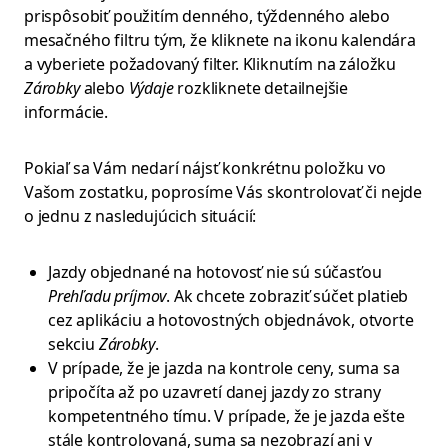
prispôsobiť použitím denného, týždenného alebo
mesačného filtru tým, že kliknete na ikonu kalendára
a vyberiete požadovaný filter. Kliknutím na záložku
Zárobky
alebo
Výdaje
rozkliknete detailnejšie
informácie.
Pokiaľ sa Vám nedarí nájsť konkrétnu položku vo
Vašom zostatku, poprosíme Vás skontrolovať či nejde
o jednu z nasledujúcich situácií:
Jazdy objednané na hotovosť nie sú súčasťou
Prehľadu príjmov
. Ak chcete zobraziť súčet platieb
cez aplikáciu a hotovostných objednávok, otvorte
sekciu
Zárobky
.
V prípade, že je jazda na kontrole ceny, suma sa
pripočíta až po uzavretí danej jazdy zo strany
kompetentného tímu. V prípade, že je jazda ešte
stále kontrolovaná, suma sa nezobrazí ani v