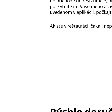
Po príchode do reštaurácie, p
poskytnite im Vaše meno a čís
uvedenom v aplikácii, počkaj
Ak ste v reštaurácii čakali n
Rýchle doru