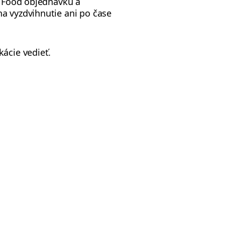
lt Food objednávku a
na vyzdvihnutie ani po čase
kácie vedieť.