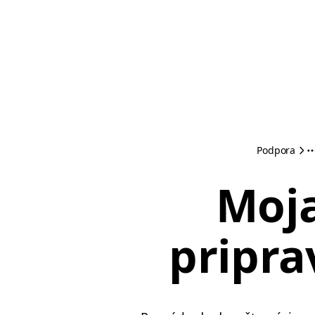
Podpora
Moja
pripra