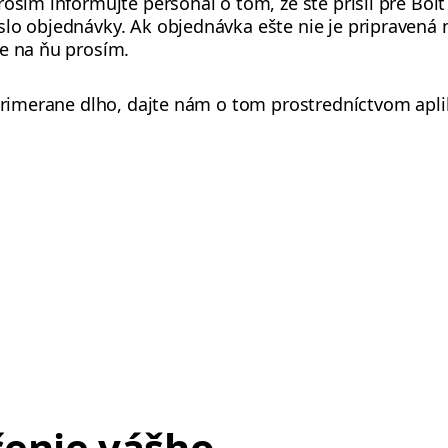
rosím informujte personál o tom, že ste prišli pre Bo
lo objednávky. Ak objednávka ešte nie je pripravená 
te na ňu prosím.
eprimerane dlho, dajte nám o tom prostredníctvom apli
čenie vášho