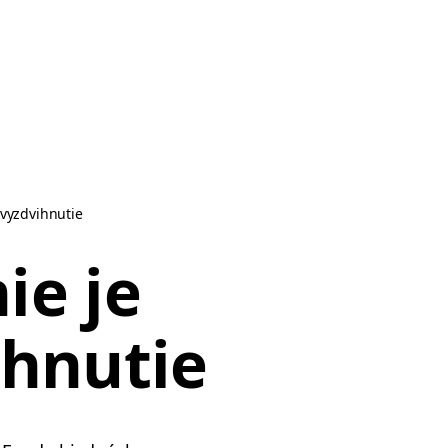
 vyzdvihnutie
ie je
ihnutie