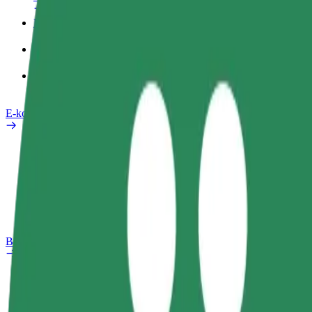
Poslovni profil
Izdelki
Bolt Food za podjetja
E-kolesa
Varnostni kotiček
Prijavi težavo
FAQ
Bolt Plus
Prednosti
Kako se pridružiti