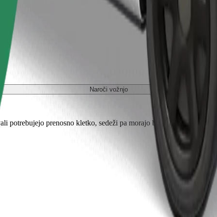
Naroči vožnjo
ali potrebujejo prenosno kletko, sedeži pa morajo biti zaščiteni s odejo 