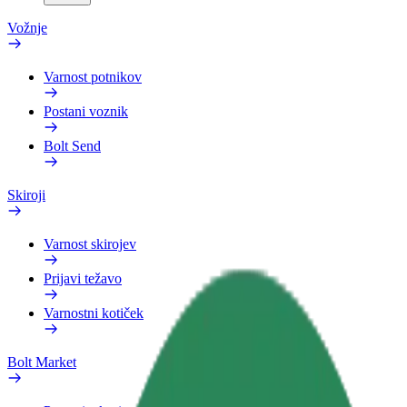
Vožnje
Varnost potnikov
Postani voznik
Bolt Send
Skiroji
Varnost skirojev
Prijavi težavo
Varnostni kotiček
Bolt Market