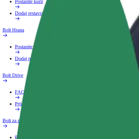
Postanite kurir
Dodaj restavracijo ali trgovino
Bolt Hrana
Postanite kurir
Dodaj restavracijo ali trgovino
Bolt Drive
FAQ
Prijavi vozilo
Bolt za podjetja
Prednosti