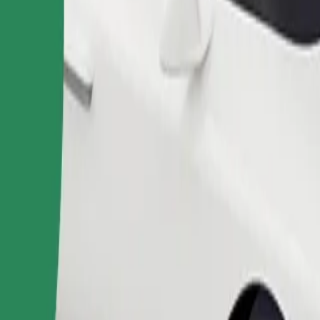
Naroči vožnjo