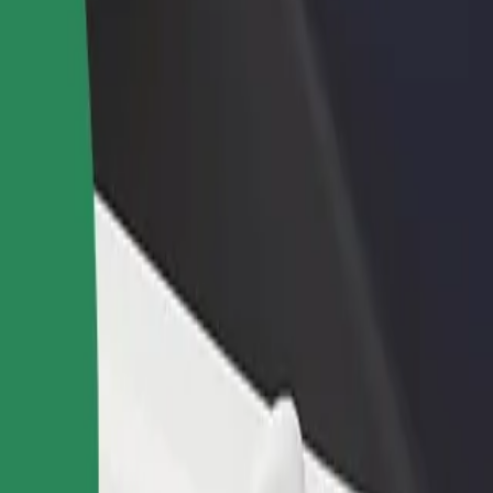
odaj restavracijo ali
Prijavi se kot lastnik voznega parka
rgovino
Dodaj svoj vozni park v Bolt in povečaj
osezi več strank in zvišaj
svoj zaslužek
aslužek
ščite naše storitve in poiščite popolno za svojo pot.
Prenesi aplikacijo