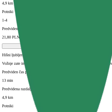
4,9 km
Potniki
1-4
Predvidena cena
21,80 PLN
Hišni ljubljenčki
Vožnje zate in tvojo hišno žival. Psi morajo nositi nagobčnik, male živ
Predviden čas potovanja
13 min
Predvidena razdalja
4,9 km
Potniki