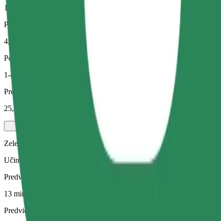
13 min
Predvidena razdalja
4,9 km
Potniki
1-4
Predvidena cena
25,80 PLN
Zelena
Učinkovite vožnje v hibridnih in električnih vozilih
Predviden čas potovanja
13 min
Predvidena razdalja