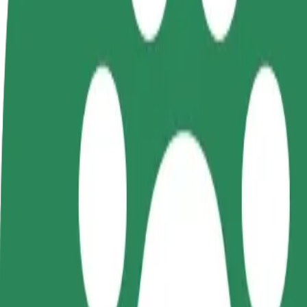
FAQ
Postani voznik
Postanite kurir
D
Zasluži denar pod svojimi
Dostavljaj hrano in prejmi
t
pogoji
tedensko plačilo
D
z
Kako priti od Aquapark Fala do BaseCamp
Iščete najboljši način, da pridete od Aquapark Fala do BaseCamp? Razi
Od
Aquapark Fala
Do
BaseCamp
Udobje in praktičnost sta le nekaj klikov stran!
Bolt