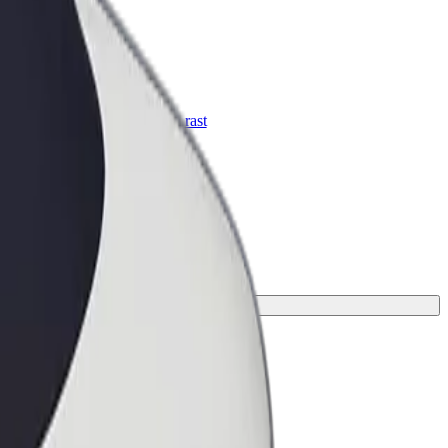
Bolt za podjetja
Boltovi izdelki in storitve za rast
tvojega podjetja