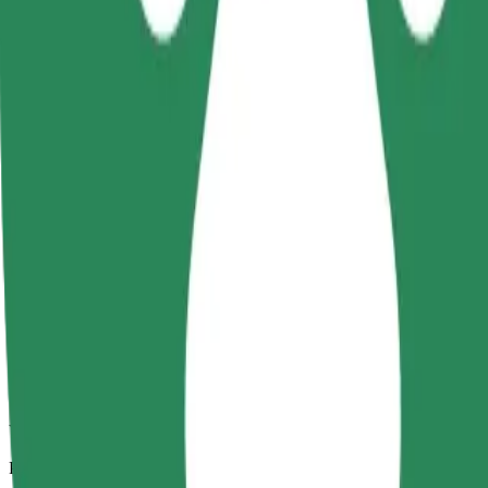
Zanesljive vožnje v vsakdanjih vozilih srednje velikosti.
Predviden čas potovanja
13 min
Predvidena razdalja
4,9 km
Potniki
1-4
Predvidena cena
8,90 PLN
Udobje
Večja vozila z več prostora za noge in prtljago
Predviden čas potovanja