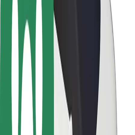
Varnost potnikov
Varnost voznikov
Varnost skirojev
Varnostni kotiček
Mesta
Lokacije
Rešitve za mesto
Letališča
Bolt polnilne postaje
Pomoč
Za potnike
Za voznike