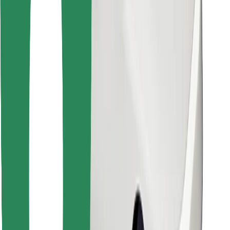
Najdi svojo najljubšo hrano!
Prenesi aplikacijo Bolt Food