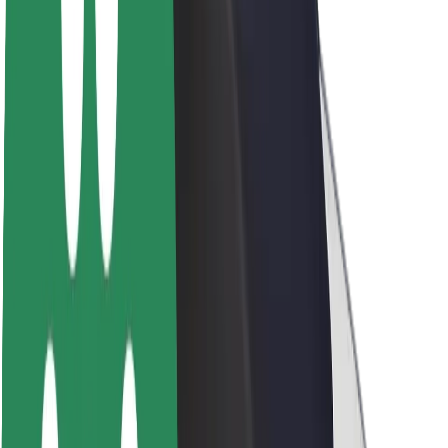
O Boltu
Trajnost pri Boltu
Projekt Zero
Blog
Novinarsko središče
Smernice blagovne znamke
Poslanstvo
Odnosi z vlagatelji
Vodstvo
Blagovna znamka
Mediji
Urban Fund
Varnost