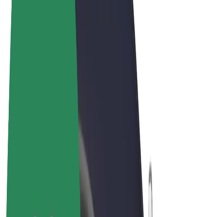
Pogoji poslovanja
Zasebnost
Piškotki
© 2026 Bolt Technology OÜ
Izdelki
Vožnje
Skiroji
Bolt Market
Bolt Hrana
Bolt Drive
Bolt za podjetja