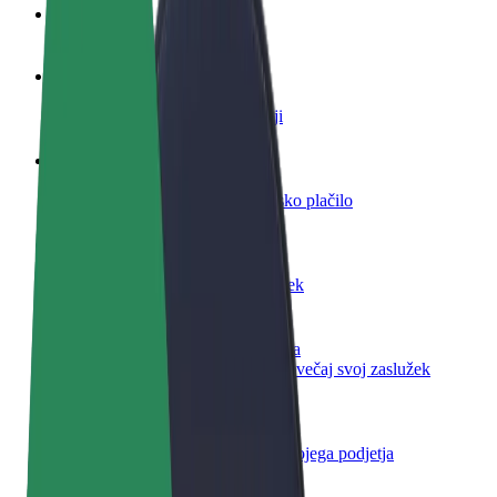
FAQ
Postani voznik
Zasluži denar pod svojimi pogoji
Postanite kurir
Dostavljaj hrano in prejmi tedensko plačilo
Dodaj restavracijo ali trgovino
Dosezi več strank in zvišaj zaslužek
Prijavi se kot lastnik voznega parka
Dodaj svoj vozni park v Bolt in povečaj svoj zaslužek
Bolt za podjetja
Boltovi izdelki in storitve za rast tvojega podjetja