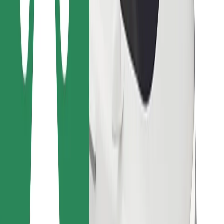
Za dostavljavce
Bolt Food
Za lastnike voznih parkov
Za restavracije
Bolt za podjetja
Drugo
Dobavitelji
Pogoji poslovanja
Piškotki
Varnost
Do vožnje v nekaj minutah!
Prenesi aplikacijo Bolt