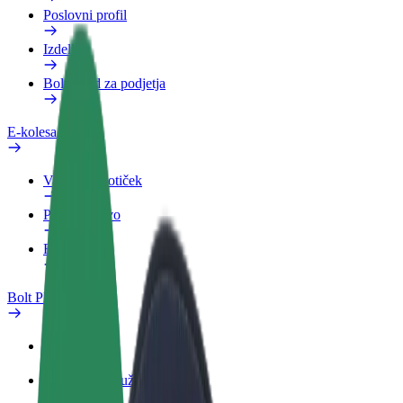
Poslovni profil
Izdelki
Bolt Food za podjetja
E-kolesa
Varnostni kotiček
Prijavi težavo
FAQ
Bolt Plus
Prednosti
Kako se pridružiti