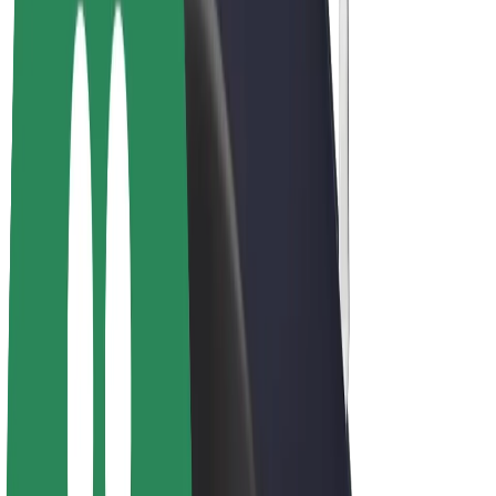
E-kolesa
Bolt Plus
Zasluži z Bolt
Vozniki
Zaslužki za voznike
Dostavljavci
Zaslužki za dostavljavce
Ponudniki Bolt Food
Vozni parki
Franšize
Podjetje
Zaposlitve