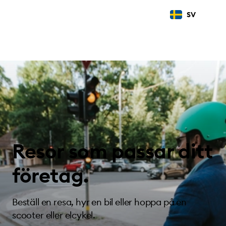
SV
Resor som passar ditt
företag.
Beställ en resa, hyr en bil eller hoppa på en
scooter eller elcykel.