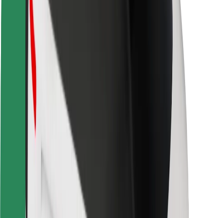
Kundsäkerhet
Förarsäkerhet
Scootersäkerhet
Säkerhetslabb
Städer
Platser
Stadslösningar
Flygplatser
Bolt laddstationer
Hjälp
För kunder
För förare