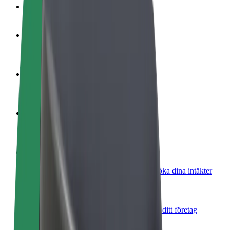
Vanliga frågor
Bli förare
Tjäna pengar på dina egna villkor
Bli kurir
Leverera mat och få betalt varje vecka
Lägg till restaurang eller butik
Nå fler kunder och öka intäkterna
Registrera dig som åkeriägare
Lägg till ditt åkeri på Bolts plattform och öka dina intäkter
Bolt for Business
Bolts produkter och tjänster anpassade för ditt företag