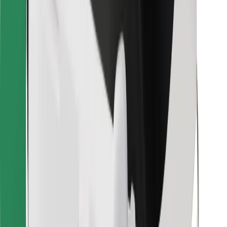
För kurirer
Bolt Food
För åkeriägare
För restauranger
Bolt for Business
Annat
Leverantörer
Allmänna villkor
Cookies
Säkerhet
Kom iväg med Bolt på några minuter!
Ladda ner Bolt-appen