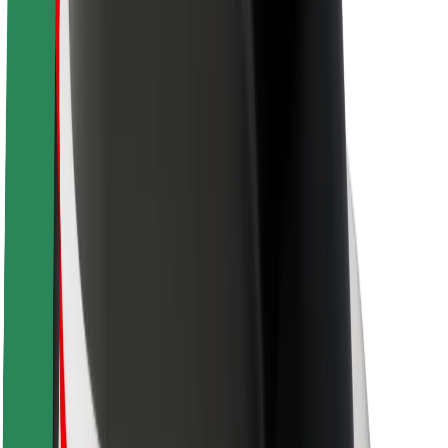
Om Bolt
Hållbarhet på Bolt
Projekt Zero
Blogg
Nyhetsrum
Riktlinjer för varumärket
Uppdrag
Investerarrelationer
Ledning
Varumärke
Media
Urban Fund
Säkerhet