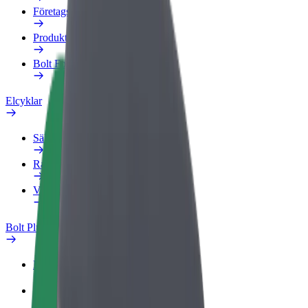
Företagsprofil
Produkter
Bolt Food för företag
Elcyklar
Säkerhetslabb
Rapportera ett problem
Vanliga frågor
Bolt Plus
Förmåner
Så blir du medlem