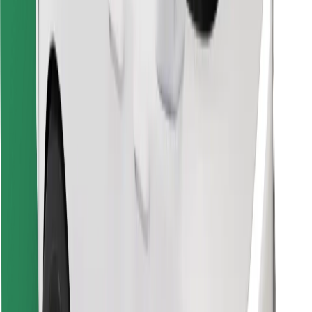
Hitta din favoritmat!
Ladda ner Bolt Food-appen