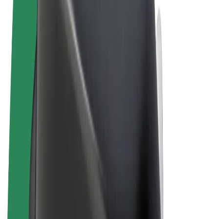
Allmänna villkor
Integritet
Cookies
© 2026 Bolt Technology OÜ
Produkter
Resor
Scootrar
Bolt Market
Bolt Food
Bolt Drive
Bolt for Business