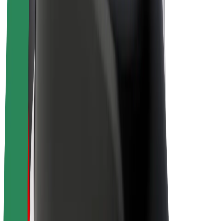
Elcyklar
Bolt Plus
Tjäna pengar med Bolt
Förare
Förares intäkter
Kurirer
Kurirers intäkter
Handlare i Bolt Food
Åkerier
Franchise
Företag
Karriär