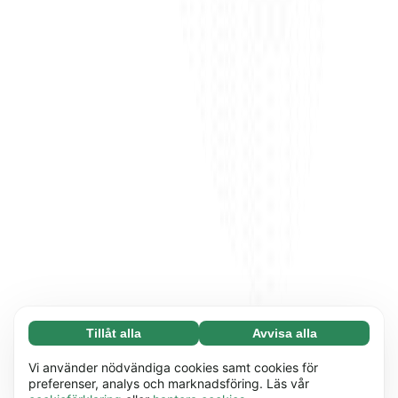
Tillåt alla
Avvisa alla
Nödvändiga (65)
Nödvändiga cookies hjälper till att göra vår
Läs mer
Vi använder nödvändiga cookies samt cookies för
webbplats användbar genom att möjliggöra
preferenser, analys och marknadsföring. Läs vår