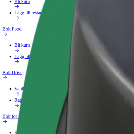
Bli kurir
Lägg till restaurang eller butik
Bolt Food
Bli kurir
Lägg till restaurang eller butik
Bolt Drive
Vanliga frågor
Rapportera ett fordon
Bolt for Business
Förmåner