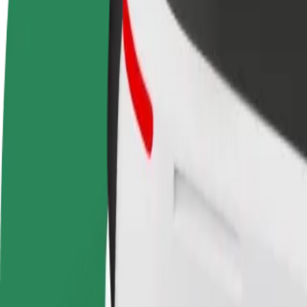
Vanliga frågor
Bli förare
Bli kurir
Lägg 
Tjäna pengar på dina egna
Leverera mat och få betalt
butik
villkor
varje vecka
Nå fl
intäk
Hur tar man sig från Hospital de Caldas da Rainha t
Letar du efter det smidigaste sättet att ta sig från Hospital de Caldas 
Från
Hospital de Caldas da Rainha
Till
Azambujeira
Bekvämlighet och komfort är bara några knapptryck bort!
Bolt