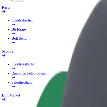
Resor
Kundsäkerhet
Bli förare
Bolt Send
Scootrar
Scootersäkerhet
Rapportera ett problem
Säkerhetslabb
Bolt Market