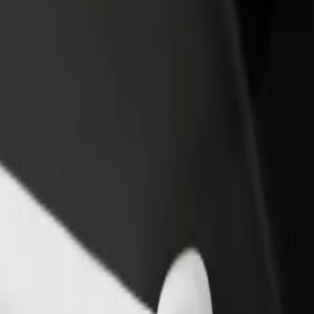
till restaurang eller
Registrera dig som åkeriägare
Bo
Lägg till ditt åkeri på Bolts plattform och öka
Bo
er kunder och öka
dina intäkter
di
terna
ill Azambujeira
da Rainha till Azambujeira? Kolla in våra tjänster och hitta den perfekta l
Ladda ner appen