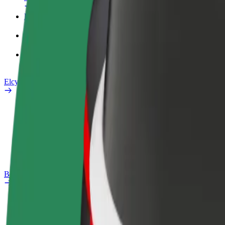
Företagsprofil
Produkter
Bolt Food för företag
Elcyklar
Säkerhetslabb
Rapportera ett problem
Vanliga frågor
Bolt Plus
Förmåner
Så blir du medlem