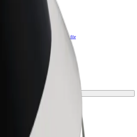
lt for Business
lts produkter och tjänster anpassade för
tt företag
ösningen för din resa.