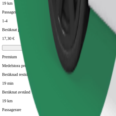
19 km
Passagerare
1-4
Beräknat pris
17,30 €
Premium
Medelstora premiumbilar med högklassig utrustning
Beräknad restid
19 min
Beräknat avstånd
19 km
Passagerare