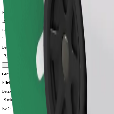
19 min
Beräknat avstånd
19 km
Passagerare
1-4
Beräknat pris
13,70 €
Grön
Effektiva resor i hybrid- och elfordon
Beräknad restid
19 min
Beräknat avstånd