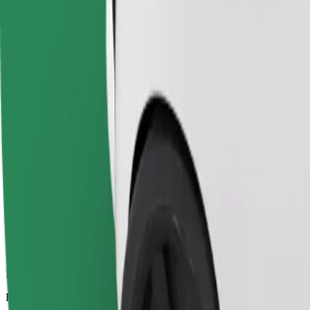
Pålitliga resor i vardagliga medelstora bilar.
Beräknad restid
19 min
Beräknat avstånd
19 km
Passagerare
1-4
Beräknat pris
17,80 €
Economy
Prisvärda resor i enkla bilar
Beräknad restid