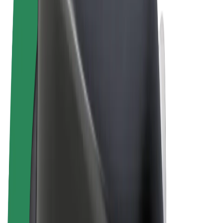
Allmänna villkor
Integritet
Cookies
© 2026 Bolt Technology OÜ
Produkter
Resor
Scootrar
Bolt Market
Bolt Food
Bolt Drive
Bolt for Business