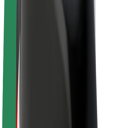
Elcyklar
Bolt Plus
Tjäna pengar med Bolt
Förare
Förares intäkter
Kurirer
Kurirers intäkter
Handlare i Bolt Food
Åkerier
Franchise
Företag
Karriär