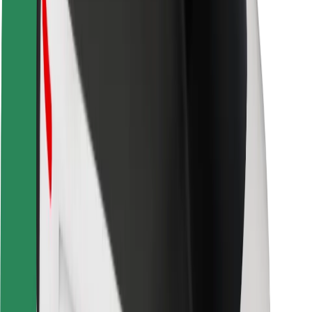
Kundsäkerhet
Förarsäkerhet
Scootersäkerhet
Säkerhetslabb
Städer
Platser
Stadslösningar
Flygplatser
Bolt laddstationer
Hjälp
För kunder
För förare