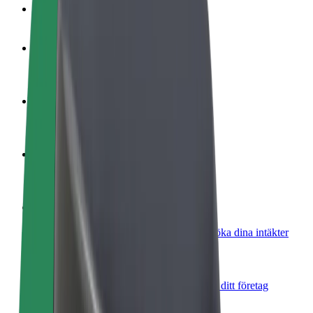
Vanliga frågor
Bli förare
Tjäna pengar på dina egna villkor
Bli kurir
Leverera mat och få betalt varje vecka
Lägg till restaurang eller butik
Nå fler kunder och öka intäkterna
Registrera dig som åkeriägare
Lägg till ditt åkeri på Bolts plattform och öka dina intäkter
Bolt for Business
Bolts produkter och tjänster anpassade för ditt företag