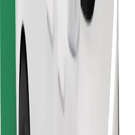
Hitta din favoritmat!
Ladda ner Bolt Food-appen