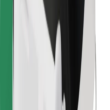
För kurirer
Bolt Food
För åkeriägare
För restauranger
Bolt for Business
Annat
Leverantörer
Allmänna villkor
Cookies
Säkerhet
Kom iväg med Bolt på några minuter!
Ladda ner Bolt-appen