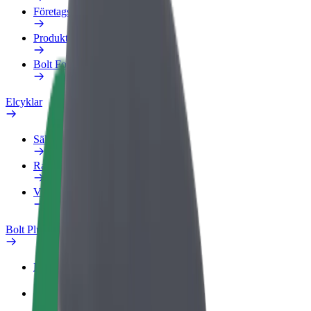
Företagsprofil
Produkter
Bolt Food för företag
Elcyklar
Säkerhetslabb
Rapportera ett problem
Vanliga frågor
Bolt Plus
Förmåner
Så blir du medlem