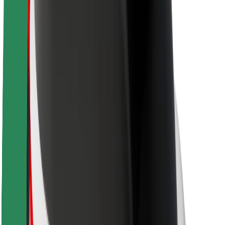
Om Bolt
Hållbarhet på Bolt
Projekt Zero
Blogg
Nyhetsrum
Riktlinjer för varumärket
Uppdrag
Investerarrelationer
Ledning
Varumärke
Media
Urban Fund
Säkerhet