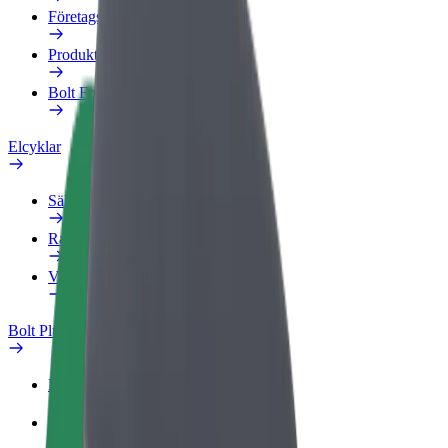
Företagsprofil
Produkter
Bolt Food för företag
Elcyklar
Säkerhetslabb
Rapportera ett problem
Vanliga frågor
Bolt Plus
Förmåner
Så blir du medlem