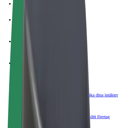
Vanliga frågor
Bli förare
Tjäna pengar på dina egna villkor
Bli kurir
Leverera mat och få betalt varje vecka
Lägg till restaurang eller butik
Nå fler kunder och öka intäkterna
Registrera dig som åkeriägare
Lägg till ditt åkeri på Bolts plattform och öka dina intäkter
Bolt for Business
Bolts produkter och tjänster anpassade för ditt företag