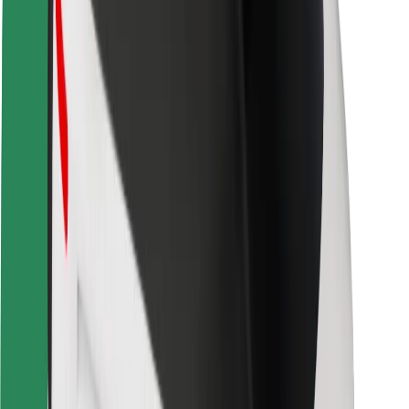
Kundsäkerhet
Förarsäkerhet
Scootersäkerhet
Säkerhetslabb
Städer
Platser
Stadslösningar
Flygplatser
Bolt laddstationer
Hjälp
För kunder
För förare