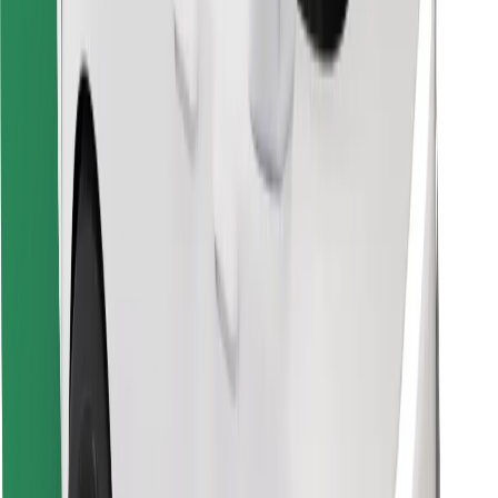
Hitta din favoritmat!
Ladda ner Bolt Food-appen