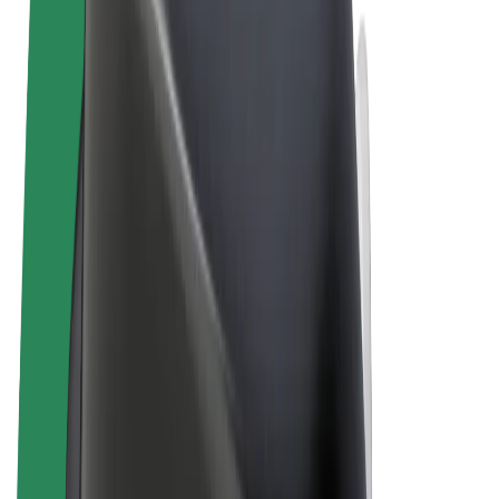
Allmänna villkor
Integritet
Cookies
© 2026 Bolt Technology OÜ
Produkter
Resor
Scootrar
Bolt Market
Bolt Food
Bolt Drive
Bolt for Business