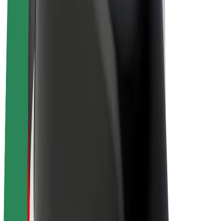
Elcyklar
Bolt Plus
Tjäna pengar med Bolt
Förare
Förares intäkter
Kurirer
Kurirers intäkter
Handlare i Bolt Food
Åkerier
Franchise
Företag
Karriär