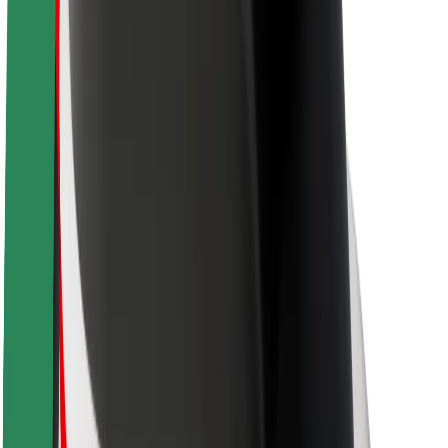
Om Bolt
Hållbarhet på Bolt
Projekt Zero
Blogg
Nyhetsrum
Riktlinjer för varumärket
Uppdrag
Investerarrelationer
Ledning
Varumärke
Media
Urban Fund
Säkerhet