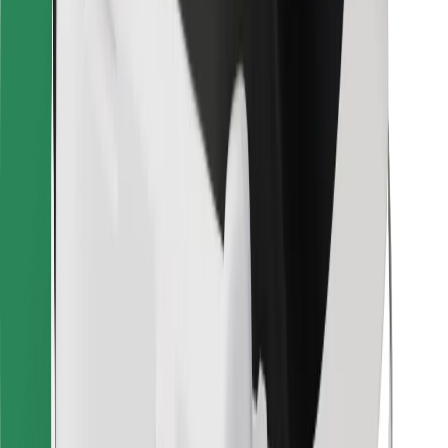
För kurirer
Bolt Food
För åkeriägare
För restauranger
Bolt for Business
Annat
Leverantörer
Allmänna villkor
Cookies
Säkerhet
Kom iväg med Bolt på några minuter!
Ladda ner Bolt-appen