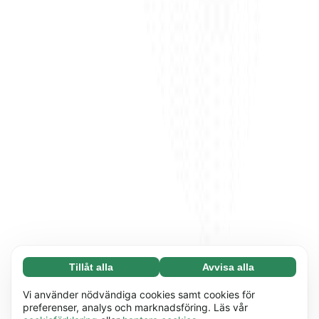
Tillåt alla
Avvisa alla
Nödvändiga (65)
Nödvändiga cookies hjälper till att göra vår
Läs mer
Vi använder nödvändiga cookies samt cookies för
webbplats användbar genom att möjliggöra
preferenser, analys och marknadsföring. Läs vår