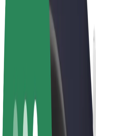
Allmänna villkor
Integritet
Cookies
© 2026 Bolt Technology OÜ
Produkter
Resor
Scootrar
Bolt Market
Bolt Food
Bolt Drive
Bolt for Business