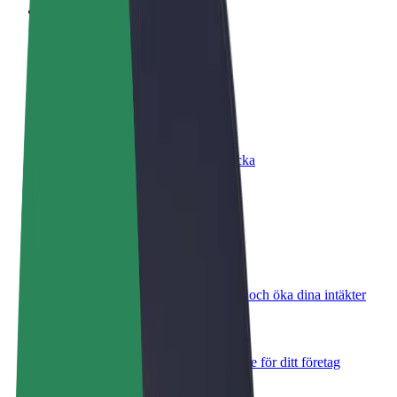
Vanliga frågor
Bli förare
Tjäna pengar på dina egna villkor
Bli kurir
Leverera mat och få betalt varje vecka
Lägg till restaurang eller butik
Nå fler kunder och öka intäkterna
Registrera dig som åkeriägare
Lägg till ditt åkeri på Bolts plattform och öka dina intäkter
Bolt for Business
Bolts produkter och tjänster anpassade för ditt företag