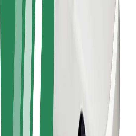
För kurirer
Bolt Food
För åkeriägare
För restauranger
Bolt for Business
Annat
Leverantörer
Allmänna villkor
Cookies
Säkerhet
Kom iväg med Bolt på några minuter!
Ladda ner Bolt-appen