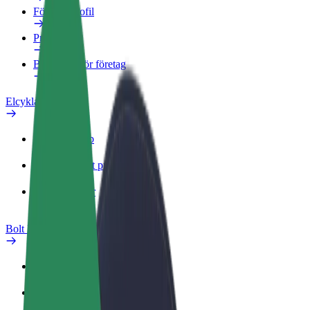
Företagsprofil
Produkter
Bolt Food för företag
Elcyklar
Säkerhetslabb
Rapportera ett problem
Vanliga frågor
Bolt Plus
Förmåner
Så blir du medlem