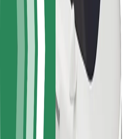
Kundsäkerhet
Förarsäkerhet
Scootersäkerhet
Säkerhetslabb
Städer
Platser
Stadslösningar
Flygplatser
Bolt laddstationer
Hjälp
För kunder
För förare