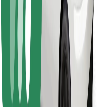
Hitta din favoritmat!
Ladda ner Bolt Food-appen