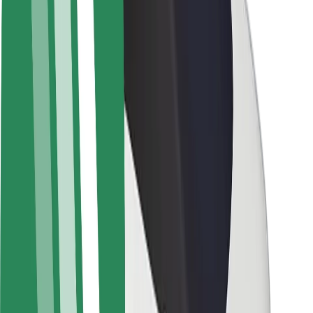
Om Bolt
Hållbarhet på Bolt
Projekt Zero
Blogg
Nyhetsrum
Riktlinjer för varumärket
Uppdrag
Investerarrelationer
Ledning
Varumärke
Media
Urban Fund
Säkerhet