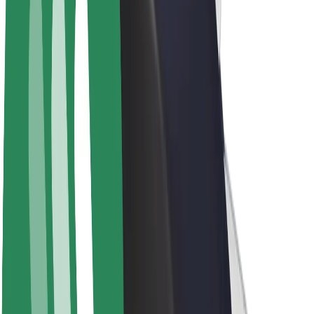
Elcyklar
Bolt Plus
Tjäna pengar med Bolt
Förare
Förares intäkter
Kurirer
Kurirers intäkter
Handlare i Bolt Food
Åkerier
Franchise
Företag
Karriär