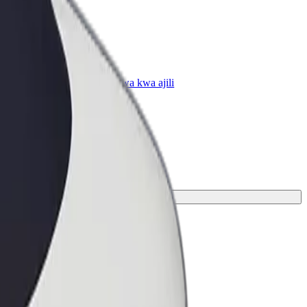
Biashara
huduma za Bolt zilizopanuliwa kwa ajili
a yako
afari yako.