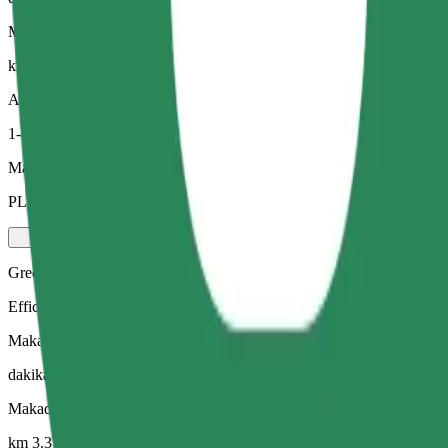
Makadirio ya umbali
km 3.3
Abiria
1-4
Makadirio ya bei
PLN 21.60
Green
Efficient rides in hybrid and electric vehicles
Makadirio ya muda wa safari
dakika 7
Makadirio ya umbali
km 3.3