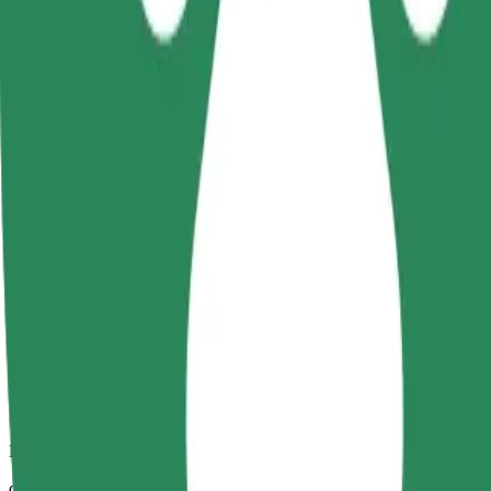
Dependable rides in everyday, mid-size cars.
Makadirio ya muda wa safari
dakika 7
Makadirio ya umbali
km 3.3
Abiria
1-4
Makadirio ya bei
PLN 18.20
Comfort
Larger cars with more legroom and storage
Makadirio ya muda wa safari
dakika 7