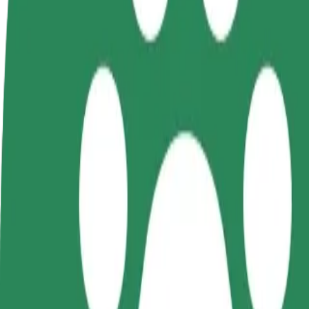
Maswali yanayoulizwa sana
Kuwa dereva
Kuwa tarishi
Ongeza mga
Pata pesa kwa
Wasilisha chakula na ulipwe
Fikia wateja
masharti yako
kila wiki
ongeza map
Jinsi ya kufika kutoka Galeria Kosmos (3) kwenda 
Unatafuta njia bora ya kufika kutoka Galeria Kosmos (3) kwenda Fo
Kutoka
Galeria Kosmos (3)
Kwenda
Forum Koszalin
Urahisi na starehe vinapatikana haraka!
Bolt