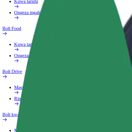
Kuwa tarishi
Ongeza mgahawa au duka
Bolt Food
Kuwa tarishi
Ongeza mgahawa au duka
Bolt Drive
Maswali yanayoulizwa sana
Ripoti usafiri
Bolt kwa Biashara
Manufaa