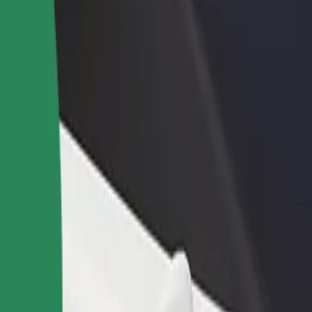
hawa au duka
Jisajili kama mmiliki wa motokaa
Bolt kwa 
 zaidi na
Ongeza motokaa yako kwenye Bolt na
Bidhaa na 
ato
uongeze pato lako
ya biashar
Forum Koszalin
rum Koszalin? Gundua huduma zetu na ujipatie huduma inayofaa kwa s
Pata programu