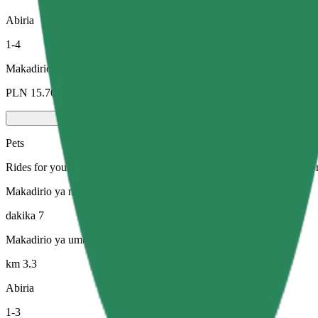
Abiria
1-4
Makadirio ya bei
PLN 15.70
Pets
Rides for you and your pet. Dogs must wear a muzzle, small animals ne
Makadirio ya muda wa safari
dakika 7
Makadirio ya umbali
km 3.3
Abiria
1-3