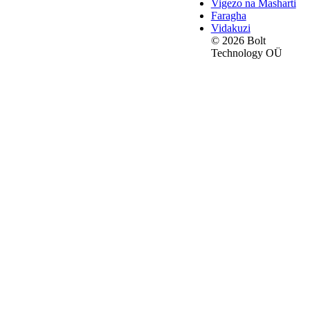
Vigezo na Masharti
Faragha
Vidakuzi
© 2026 Bolt
Technology OÜ