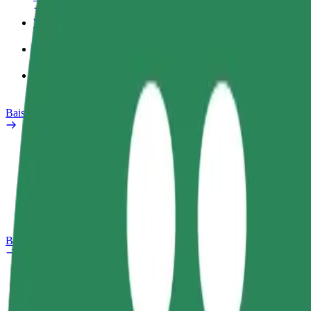
Wasifu wa kazi
Bidhaa
Bolt Food kwa Biashara
Baiskeli ya umeme
Maabara ya usalama
Ripoti tatizo
Maswali yanayoulizwa sana
Bolt Plus
Manufaa
Jinsi ya kujiunga