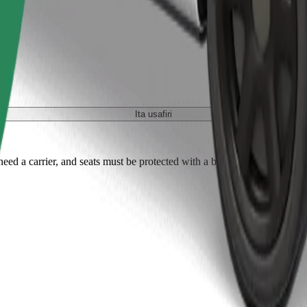
Ita usafiri
ed a carrier, and seats must be protected with a blanket or pad.