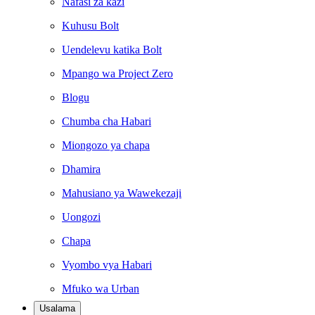
Nafasi za kazi
Kuhusu Bolt
Uendelevu katika Bolt
Mpango wa Project Zero
Blogu
Chumba cha Habari
Miongozo ya chapa
Dhamira
Mahusiano ya Wawekezaji
Uongozi
Chapa
Vyombo vya Habari
Mfuko wa Urban
Usalama