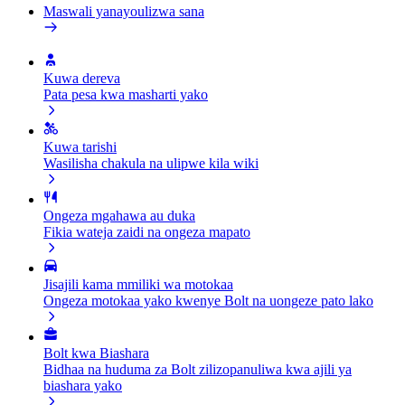
Maswali yanayoulizwa sana
Kuwa dereva
Pata pesa kwa masharti yako
Kuwa tarishi
Wasilisha chakula na ulipwe kila wiki
Ongeza mgahawa au duka
Fikia wateja zaidi na ongeza mapato
Jisajili kama mmiliki wa motokaa
Ongeza motokaa yako kwenye Bolt na uongeze pato lako
Bolt kwa Biashara
Bidhaa na huduma za Bolt zilizopanuliwa kwa ajili ya
biashara yako