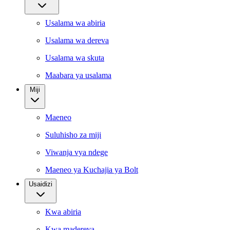
Usalama wa abiria
Usalama wa dereva
Usalama wa skuta
Maabara ya usalama
Miji
Maeneo
Suluhisho za miji
Viwanja vya ndege
Maeneo ya Kuchajia ya Bolt
Usaidizi
Kwa abiria
Kwa madereva