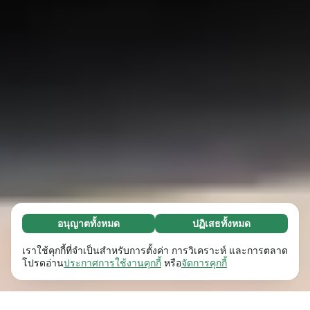
อนุญาตทั้งหมด
ปฏิเสธทั้งหมด
จำเป็น (65)
คุกกี้ที่จำเป็นช่วยทำให้เว็บไซต์ของเราใช้งานได้โดย
ศึกษาเพิ่มเติม
เราใช้คุกกี้ที่จำเป็นสำหรับการตั้งค่า การวิเคราะห์ และการตลาด
เปิดใช้งานฟังก์ชันพื้นฐาน เช่น การนำทางหน้า
โปรดอ่าน
ประกาศการใช้งานคุกกี้
หรือ
จัดการคุกกี้
เว็บไซต์ไม่สามารถทำงานได้ตามปกติหากไม่มีคุกกี้
การตั้งค่า (17)
เหล่านี้
เรียนรู้เพิ่มเติม
คุกกี้เพื่อเพิ่มประสิทธิภาพเว็บช่วยให้เว็บไซต์ของเรา
ศึกษาเพิ่มเติม