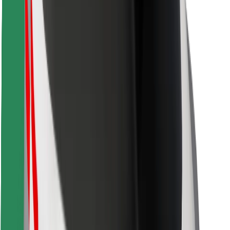
ความปลอดภัย
เรียกรถได้ในไม่กี่นาที!
ดาวน์โหลดแอป Bolt
หาอาหารโปรดของคุณ!
ดาวน์โหลดแอป Bolt Food