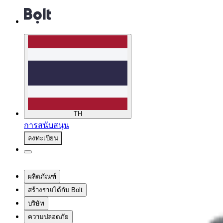
TH
การสนับสนุน
ลงทะเบียน
ผลิตภัณฑ์
สร้างรายได้กับ Bolt
บริษัท
ความปลอดภัย