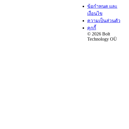
ข้อกำหนด และ
เงื่อนไข
ความเป็นส่วนตัว
คุกกี้
© 2026 Bolt
Technology OÜ