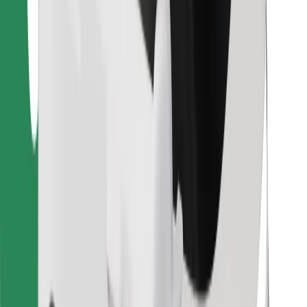
คุกกี้
ความปลอดภัย
เรียกรถได้ในไม่กี่นาที!
ดาวน์โหลดแอป Bolt
หาอาหารโปรดของคุณ!
ดาวน์โหลดแอป Bolt Food