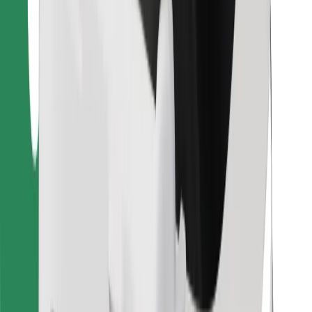
ความปลอดภัย
เรียกรถได้ในไม่กี่นาที!
ดาวน์โหลดแอป Bolt
หาอาหารโปรดของคุณ!
ดาวน์โหลดแอป Bolt Food