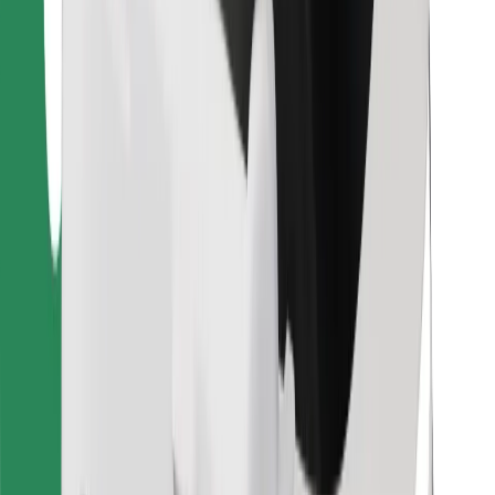
คุกกี้
ความปลอดภัย
เรียกรถได้ในไม่กี่นาที!
ดาวน์โหลดแอป Bolt
หาอาหารโปรดของคุณ!
ดาวน์โหลดแอป Bolt Food