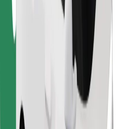
คุกกี้
ความปลอดภัย
เรียกรถได้ในไม่กี่นาที!
ดาวน์โหลดแอป Bolt
หาอาหารโปรดของคุณ!
ดาวน์โหลดแอป Bolt Food