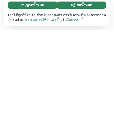
อนุญาตทั้งหมด
ปฏิเสธทั้งหมด
จำเป็น (65)
คุกกี้ที่จำเป็นช่วยทำให้เว็บไซต์ของเราใช้งานได้โดย
ศึกษาเพิ่มเติม
เราใช้คุกกี้ที่จำเป็นสำหรับการตั้งค่า การวิเคราะห์ และการตลาด
เปิดใช้งานฟังก์ชันพื้นฐาน เช่น การนำทางหน้า
โปรดอ่าน
ประกาศการใช้งานคุกกี้
หรือ
จัดการคุกกี้
เว็บไซต์ไม่สามารถทำงานได้ตามปกติหากไม่มีคุกกี้
การตั้งค่า (17)
เหล่านี้
เรียนรู้เพิ่มเติม
คุกกี้เพื่อเพิ่มประสิทธิภาพเว็บช่วยให้เว็บไซต์ของเรา
ศึกษาเพิ่มเติม
จดจำข้อมูลที่เปลี่ยนแปลงลักษณะการทำงานหรือรูป
ลักษณ์ เช่น ภาษาที่คุณต้องการหรือภูมิภาคที่คุณ
สถิติ (63)
อยู่
เรียนรู้เพิ่มเติม
คุกกี้ทางสถิติช่วยให้เราเข้าใจว่าคุณโต้ตอบกับ
ศึกษาเพิ่มเติม
เว็บไซต์ของเราอย่างไรโดยการรวบรวมและ
รายงานข้อมูลโดยไม่เปิดเผยตัวตน
เรียนรู้เพิ่มเติม
การตลาด (63)
คุกกี้การตลาดใช้เพื่อติดตามผู้เข้าชมเว็บไซต์ของ
ศึกษาเพิ่มเติม
เรา โดยมีวัตถุประสงค์เพื่อแสดงโฆษณาที่เกี่ยวข้อง
และมีส่วนร่วมกับแต่ละบุคคลมากขึ้น
เรียนรู้เพิ่มเติม