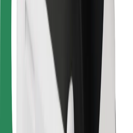
คุกกี้
ความปลอดภัย
เรียกรถได้ในไม่กี่นาที!
ดาวน์โหลดแอป Bolt
หาอาหารโปรดของคุณ!
ดาวน์โหลดแอป Bolt Food