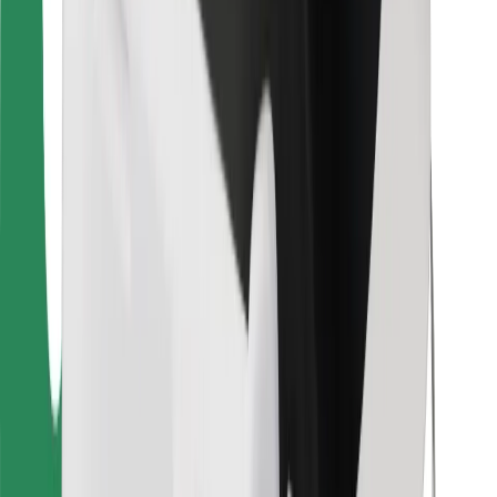
ความปลอดภัย
เรียกรถได้ในไม่กี่นาที!
ดาวน์โหลดแอป Bolt
หาอาหารโปรดของคุณ!
ดาวน์โหลดแอป Bolt Food