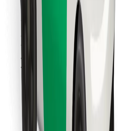
คุกกี้
ความปลอดภัย
เรียกรถได้ในไม่กี่นาที!
ดาวน์โหลดแอป Bolt
หาอาหารโปรดของคุณ!
ดาวน์โหลดแอป Bolt Food