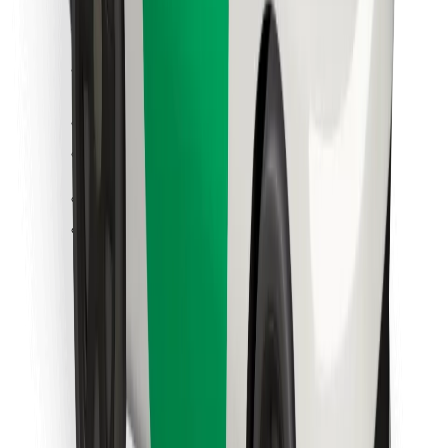
คุกกี้
ความปลอดภัย
เรียกรถได้ในไม่กี่นาที!
ดาวน์โหลดแอป Bolt
หาอาหารโปรดของคุณ!
ดาวน์โหลดแอป Bolt Food