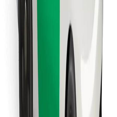
คุกกี้
ความปลอดภัย
เรียกรถได้ในไม่กี่นาที!
ดาวน์โหลดแอป Bolt
หาอาหารโปรดของคุณ!
ดาวน์โหลดแอป Bolt Food