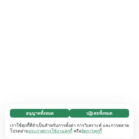
อนุญาตทั้งหมด
ปฏิเสธทั้งหมด
จำเป็น (65)
คุกกี้ที่จำเป็นช่วยทำให้เว็บไซต์ของเราใช้งานได้โดย
ศึกษาเพิ่มเติม
เราใช้คุกกี้ที่จำเป็นสำหรับการตั้งค่า การวิเคราะห์ และการตลาด
เปิดใช้งานฟังก์ชันพื้นฐาน เช่น การนำทางหน้า
โปรดอ่าน
ประกาศการใช้งานคุกกี้
หรือ
จัดการคุกกี้
เว็บไซต์ไม่สามารถทำงานได้ตามปกติหากไม่มีคุกกี้