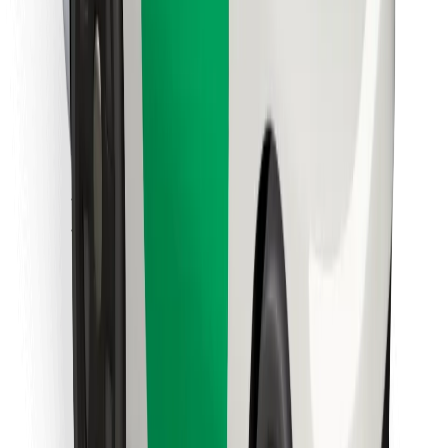
คุกกี้
ความปลอดภัย
เรียกรถได้ในไม่กี่นาที!
ดาวน์โหลดแอป Bolt
หาอาหารโปรดของคุณ!
ดาวน์โหลดแอป Bolt Food