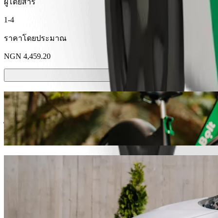
ผู้โดยสาร
1-4
ราคาโดยประมาณ
NGN 4,459.20
สกู๊ตเตอร์หรือจักรยานไฟฟ้า
ไปไหนมาไหนใน คาโน ด้วยสกู๊ตเตอร์หรือจักรยานไฟฟ้า
ดาวน์โหลดแอป​ Bolt
เดินทางจาก Jaba Primary Health Centre ไป
เราแนะนำให้คุณเลือกบริการเรียกรถ Bolt หากคุณกำลังมองหาราคาท
ประมาณ NGN 3,535.90 NGN เราจะหายานพาหนะที่เหมาะกับค
ดาวน์โหลดแอป​ Bolt