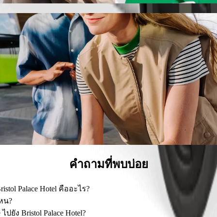
alth Centre ไปยัง Bristol Palace Hotel
6 คน
า
ามีบริการที่รองรับรถเข็น และเครื่องช่วยเหลือในการเครื่องไหว
นราคาที่ถูกลงด้วย Bolt Basic
คำถามที่พบบ่อย
ristol Palace Hotel คืออะไร?
entre ไปยัง Bristol Palace Hotel คือโดย Keke ซึ่งจะมีค่าใช้จ่าย
ไหน?
าณ 12.6 กม.
ยัง Bristol Palace Hotel?