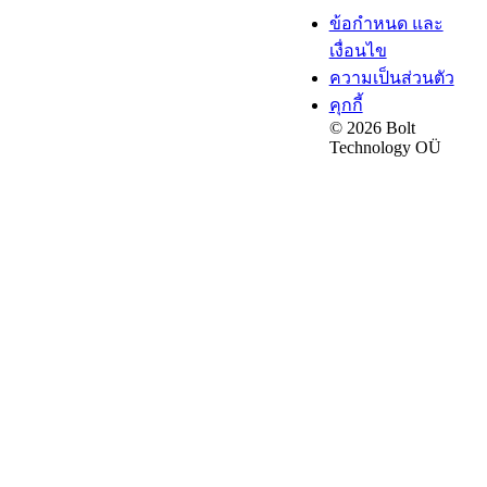
ข้อกำหนด และ
เงื่อนไข
ความเป็นส่วนตัว
คุกกี้
© 2026 Bolt
Technology OÜ