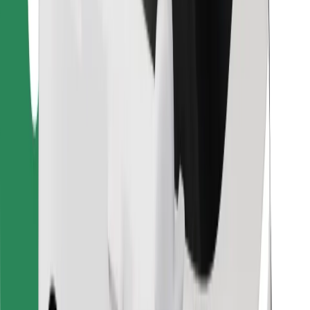
คุกกี้
ความปลอดภัย
เรียกรถได้ในไม่กี่นาที!
ดาวน์โหลดแอป Bolt
หาอาหารโปรดของคุณ!
ดาวน์โหลดแอป Bolt Food