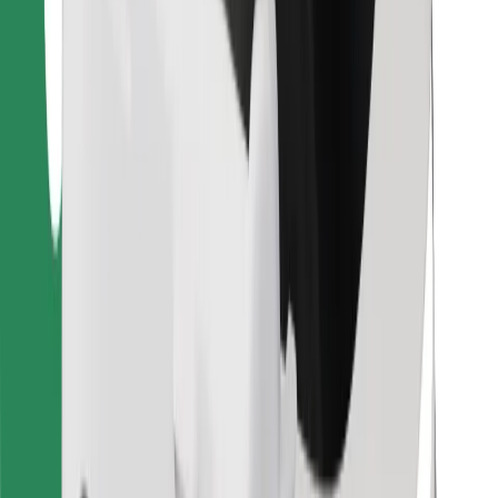
คุกกี้
ความปลอดภัย
เรียกรถได้ในไม่กี่นาที!
ดาวน์โหลดแอป Bolt
หาอาหารโปรดของคุณ!
ดาวน์โหลดแอป Bolt Food