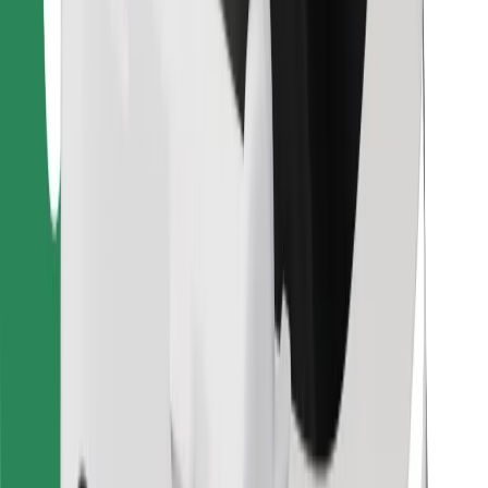
ความปลอดภัย
เรียกรถได้ในไม่กี่นาที!
ดาวน์โหลดแอป Bolt
หาอาหารโปรดของคุณ!
ดาวน์โหลดแอป Bolt Food