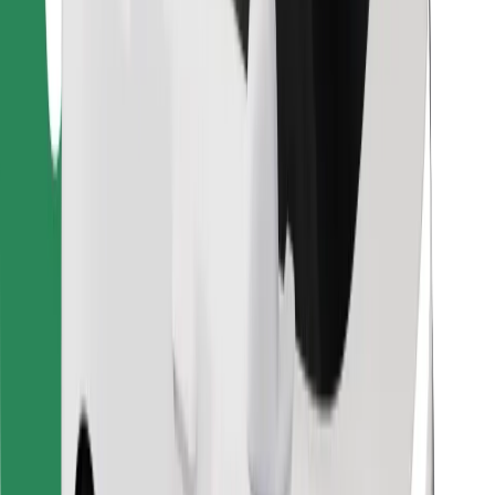
คุกกี้
ความปลอดภัย
เรียกรถได้ในไม่กี่นาที!
ดาวน์โหลดแอป Bolt
หาอาหารโปรดของคุณ!
ดาวน์โหลดแอป Bolt Food