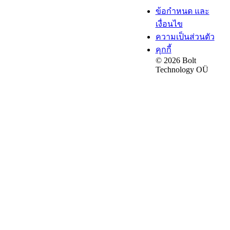
ข้อกำหนด และ
เงื่อนไข
ความเป็นส่วนตัว
คุกกี้
© 2026 Bolt
Technology OÜ