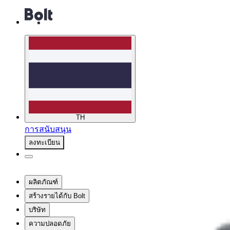
TH
การสนับสนุน
ลงทะเบียน
ผลิตภัณฑ์
สร้างรายได้กับ Bolt
บริษัท
ความปลอดภัย