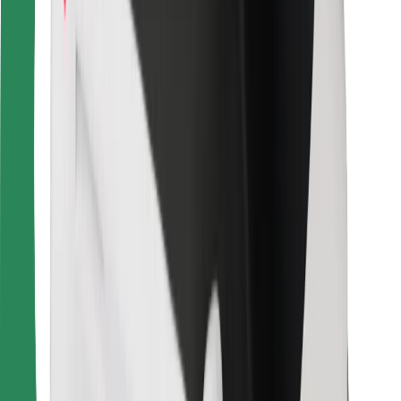
คุกกี้
ความปลอดภัย
เรียกรถได้ในไม่กี่นาที!
ดาวน์โหลดแอป Bolt
หาอาหารโปรดของคุณ!
ดาวน์โหลดแอป Bolt Food