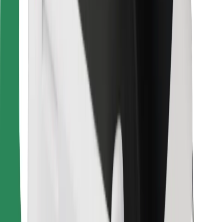
คุกกี้
ความปลอดภัย
เรียกรถได้ในไม่กี่นาที!
ดาวน์โหลดแอป Bolt
หาอาหารโปรดของคุณ!
ดาวน์โหลดแอป Bolt Food